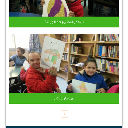
نموذج نهائى بعد الورشة
نموذج نهائى
1