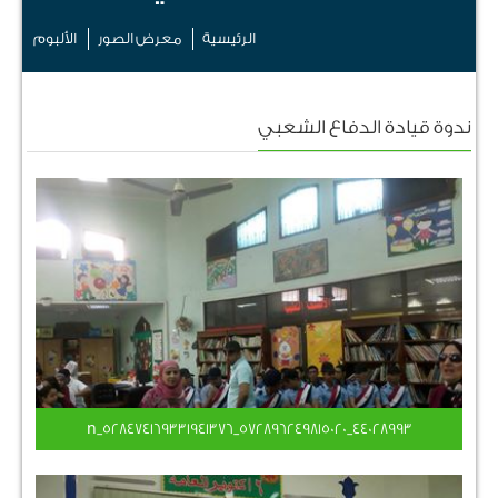
الرئيسية
معرض الصور
الألبوم
ندوة قيادة الدفاع الشعبي
44028993_572896249815020_528474169331941376_n