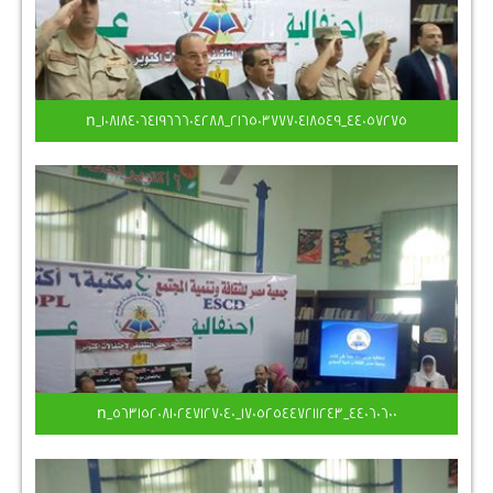
44057275_2165037770418549_1081840641966604288_n
44060600_170525447211243_5631520810247127040_n