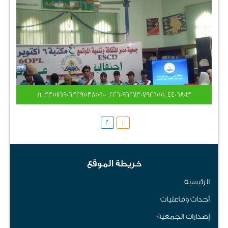
44068013_2260962730792655_3351169063295385600_n
2
1
خريطة الموقع
الرئيسية
أحداث وفاعليات
إصدارات الجمعية