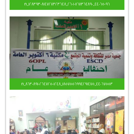
44065096_260101271364890_1283930814727323648_n
44067553_1857556994291475_8630891026472501248_n