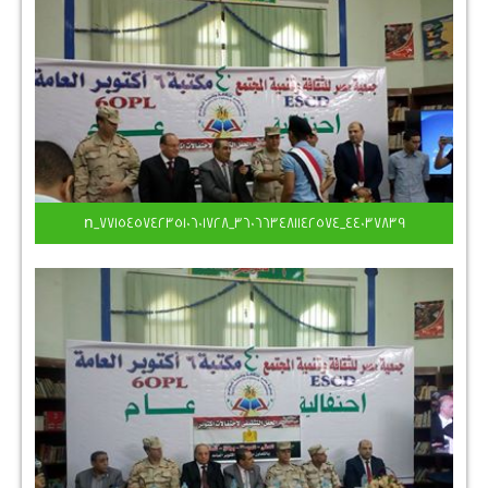
44037839_360663481142574_7715457423510601728_n