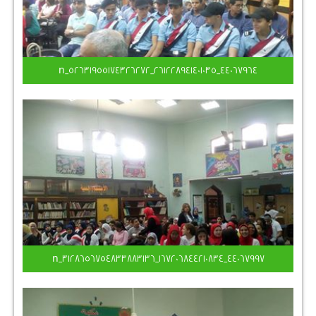
44067964_261228941401035_52631955174326272_n
44067997_167206844210834_3128656754833883136_n