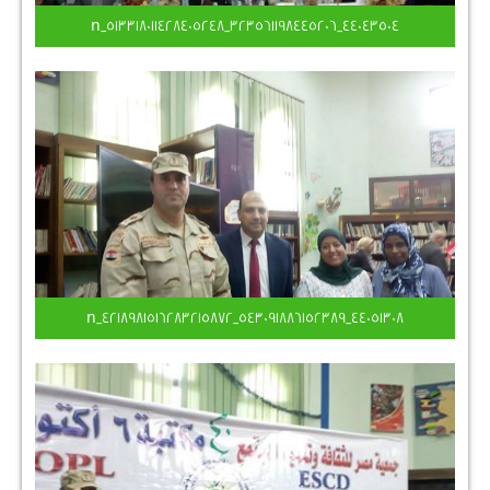
44043504_323561198445206_513318011428405248_n
44051308_543091886152389_4218981516283215872_n