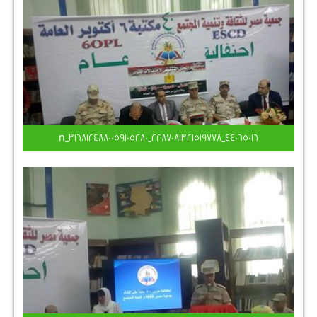
44065016_2287081321519778_3168124880059105280_n