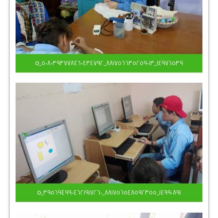
14976539_881756635259013_5080393778460434792_o
14990891_881756548592355_3956949904621917260_o