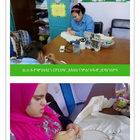
14976539_881756635259013_5080393778460434792_o