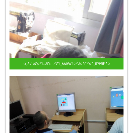
14991385_881756538592356_8705453100816000346_o