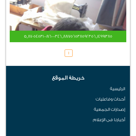
14991385_881756538592356_8705453100816000346_o
1
خريطة الموقع
الرئيسية
أحداث وفاعليات
إصدارات الجمعية
أخبارنا فى الإعلام