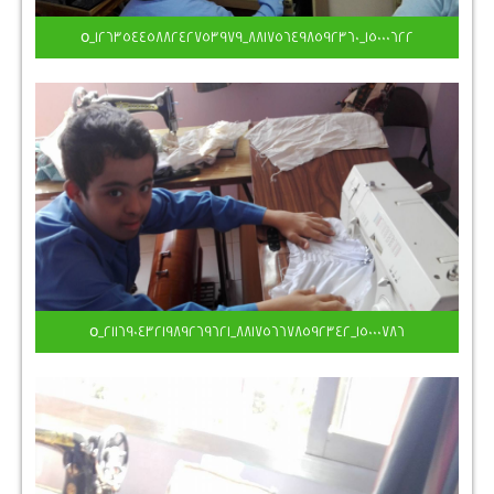
15000622_881756498592360_1263544588242753979_o
15000786_881756678592342_2116904321989269621_o