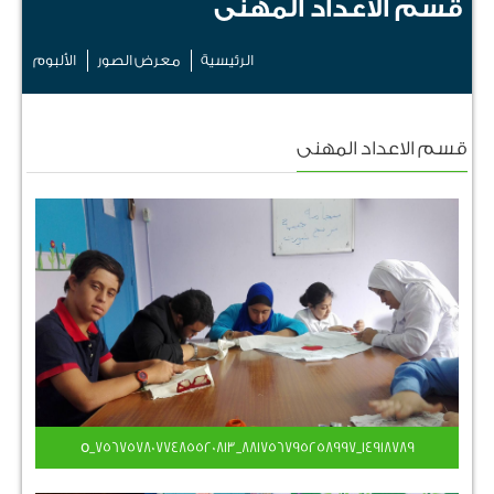
قسم الاعداد المهنى
الرئيسية
معرض الصور
الألبوم
قسم الاعداد المهنى
14918789_881756795258997_7567578077485520813_o