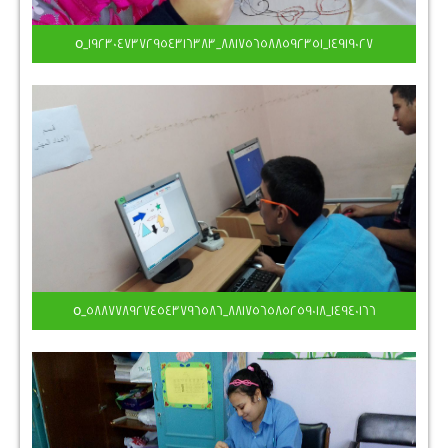
14919027_881756588592351_1923047372954316383_o
14940166_881756585259018_5887789274543796586_o