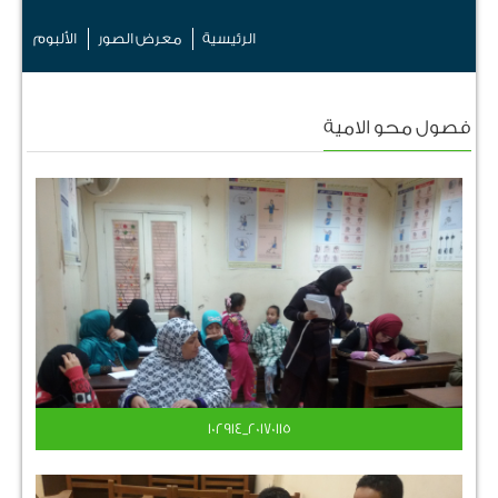
الرئيسية
معرض الصور
الألبوم
فصول محو الامية
٢٠١٧٠١١٥_١٠٢٩١٤