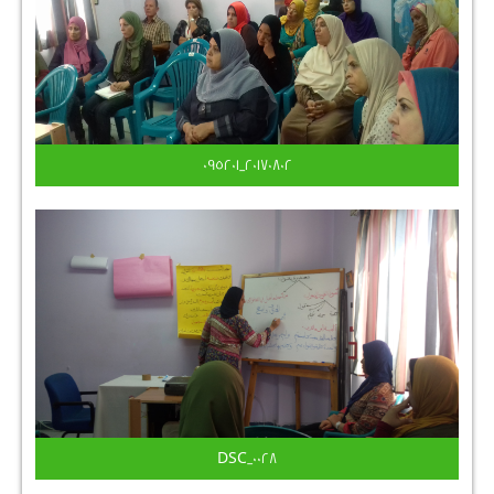
٢٠١٧٠٨٠٢_٠٩٥٢٠١
DSC_0028