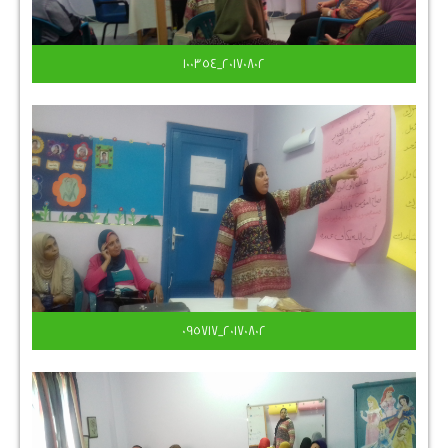
٢٠١٧٠٨٠٢_١٠٠٣٥٤
٢٠١٧٠٨٠٢_٠٩٥٧١٧