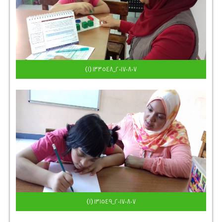
٢٠١٧٠٨٠٧_١٣٣٥٤٨ (1)
٢٠١٧٠٨٠٧_١٣١٥٤٩ (1)