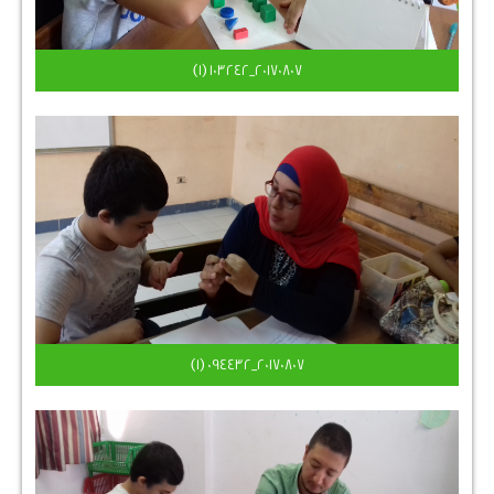
٢٠١٧٠٨٠٧_١٠٣٢٤٢ (1)
٢٠١٧٠٨٠٧_٠٩٤٤٣٢ (1)