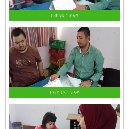
٢٠١٧٠٨٠٧_١٣١٤١٤ (1)
٢٠١٧٠٨٠٧_١٢٣٠٤٥ (1)