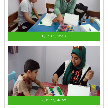
٢٠١٧٠٨٠٧_١٠٣٤٢٢ (1)
٢٠١٧٠٨٠٧_١٣٠٠٥٦ (1)