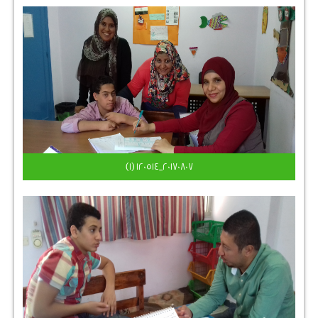
٢٠١٧٠٨٠٧_١٢٠٥١٤ (1)