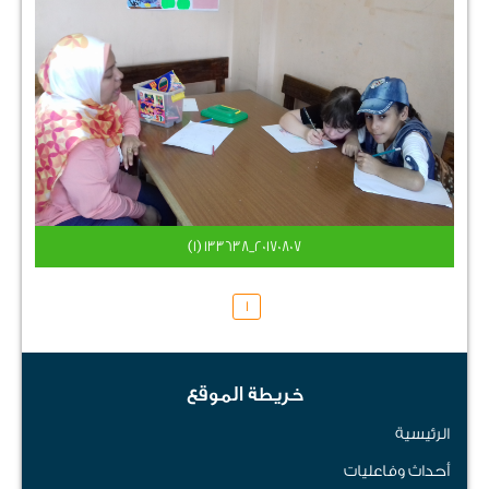
٢٠١٧٠٨٠٧_١٣٣٦٣٨ (1)
1
خريطة الموقع
الرئيسية
أحداث وفاعليات