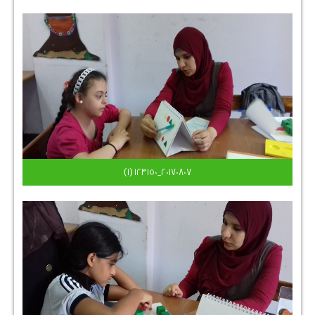
٢٠١٧٠٨٠٧_١٢٣١٥٠ (1)