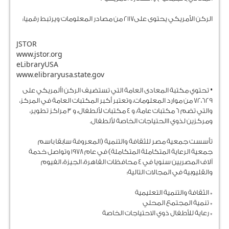
الركن الأمريكي يحتوى على2117 من مصادر المعلومات ويرتبط رقميا:
JSTOR
www.jstor.org
eLibraryUSA
www.elibraryusa.state.gov
• تحتوي مكتبة المعادى العامة التي تستضيف الركن األمريكي على
72،629 من موارد المعلومات، وتعتبر أكبر المكتبات العامة في المركز،
والتي تضم 6 مكتبات عامة، و 4 مكتبات لألطفال، و 3 مراكز تطوير،
ومركزين لذوي االحتياجات الخاصة لألطفال.
تأسست جمعية مصر للثقافة والتنمية (المعروفة سابقا باسم
جمعية الرعاية المتكاملة المتكاملة) في عام 1978 وتواصل خدمة
آلاف المصريين سنويا في 4 محافظات القاهرة، الجيزة، الفيوم
والقليوبية في المجالات التالية:
* الثقافة والتنمية التعليمية
* تنمية المجتمع المحلي
* رعاية للأطفال ذوي الاحتياجات الخاصة