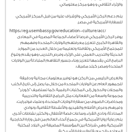
والإثراء الثقافي و وهو مركز معلوماتي.
يتم دعم الركن الأمريكي والإشراف عليه من قبل المركز الأمريكي
للسفارة الأمريكية في مصر.
https://eg.usembassy.gov/education-culture/acc/
يوفر الركن الأمريكي فرصا لأعضاء الجماعة المصرية في المعادى
والقاهرة الكبرى لتعزيز معرفتهم بالولايات المتحدة وفهمهم
للمجتمع الأمريكي وثقافته وتعليمه من خلال العديد من الموارد
الحديثة والتدريب العملي على الإثراء وفرص التدريب وهو يقدم وتنوع
البرامج التي يقدمها لتعزيز وبناء جسور التفاهم المتبادلة بين الولايات
المتحدة ومصر كبلد مضيف.
والغرض الرئيسي من الركن هو توفير معلومات مجانية ودقيقة
للجمهور العام عن الولايات المتحدة من خلال ما يصل إلى تاريخ الكتب
والمجلات والدخول إلى المكتبات الرقمية. كما تستضيف "كورنر"
مجموعة واسعة من الفعاليات: مثل البرامج الثقافية والتدريبية
ومحاضرات الضيوف من سفارة الولايات المتحدة، وعلماء فولبرايت،
وغيرهم، وعرض الأفلام والفيديو، والأنشطة الثقافية، ونوادي
المحادثة، ونادي القراء، وساعات قصة الأطفال، والكثير نشاطات أخرى.
يتم رعاية زوايا الأمريكية في جميع أنحاء العالم من قبل وزارة الخارجية
الأمريكية، وهي شراكة بين المؤسسة المضيفة في البلاد (مكتبة
المعادي بالجمعية) والسفارة الأمريكية.