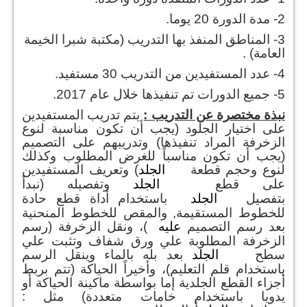
2- مدة الدورة 20 يوما.
3- المناطق المنفذ بها التدريب (مكتبة شبرا الخيمة
العامة) .
4- عدد المستفيدين من التدريب 30 مستفيد.
5- جميع الدورات تم تنفيذها خلال عام 2017.
نبذة مختصرة عن التدريب :
يتم تدريب المستفيدين
على اختيار الجلود (يجب أن تكون مناسبة لنوع
الزخرفة المراد تنفيذها) وتدريبهم على التصميم
(يجب أن تكون مناسباً للغرض المطلوب وكذلك
لنوع وحجم قطعة
الجلد
) وتعريف المستفيدين
على قطع
الجلد
وتفصيله (نبدأ
بتفصيل
الجلد
باستخدام أداة قطع حادة
للخطوط المستقيمة, والمقص للخطوط المنحنية
بعد رسم التصميم
عليه
)، ونقل الزخرفة (رسم
الزخرفة المطلوبة علي ورق شفاف وتثبت علي
سطح
الجلد
بعد بله بالماء وينقل الرسم
باستخدام قلم التعليم)، وأخيراً الحياكة (تتم بربط
أجزاء القطع الجلدية إما بواسطة ماكينة الحياكة أو
يدويا باستخدام خامات متعددة) مثل :