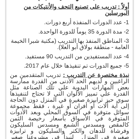
أولاً : تدريب على تصنيع التحف والأنتيكات من
البورسلين
1- عدد الدورات المنفذة أربع دورات.
2- مدة الدورة 35 يوماً للدورة الواحدة.
3- المناطق المنفذ بها التدريب (مكتبة شبرا الخيمة
العامة - منطقة بولاق أبو العلا).
4- عدد المستفيدين من التدريب 90 مستفيد.
5- جميع الدورات تم تنفيذها خلال عام 2017.
نبذة مختصرة عن التدريب :
تدريب المتقدمين من
الراغبين و لديهم الحد الأدنى من القدرة ممارسة
بعض المهارات اليدوية علي تلك الصناعة مثل
القدرة علي تمييز الألوان التي لا تحتاج لتنفيذها
سوي حيز ترابيزة صغيرة في المنزل دون الحاجة
إلى أية ألات أو أفران أو غيرة ، فقط مجموعة
سوائل متوفرة في السوق المحلي وبعد الأدوات
المتوفرة في الأسواق بأسعار رخيصة الثمن
كالمقص ومسدس الشمع ومسدس السليكون
وفرشاة للدهان والكتر والسليكون و ترابيزة
صغيرة في المنزل لنبدأ في مشروعنا صغير