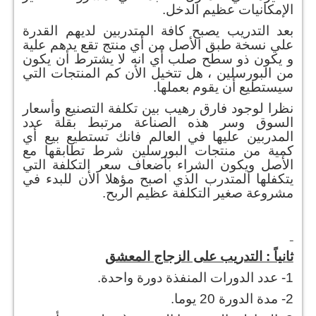
الإمكانيات عظيم الدخل.
بعد التدريب يصبح كافة المتدربين لديهم القدرة
علي نسخة طبق الأصل من أي منتج تقع يدهم علية
و يكون ذو سطح صلب أي انه لا يشترط أن يكون
من البورسلين ، هل تتخيل الأن كم المنتجات التي
سيستطيع أن يقوم بعملها.
نظرا لوجود فارق رهيب بين تكلفة التصنيع وأسعار
السوق وسر هذه الصناعة مرتبط بقلة عدد
المدربين عليها في العالم فانك تستطيع بيع أي
كمية من منتجات البورسلين شرط تطابقها مع
الأصل ويكون الشراء بأضعاف سعر التكلفة التي
يتكفلها المتدرب الذي اصبح مؤهلا الأن للبدء في
مشروعة صغير التكلفة عظيم الربح.
ثانياً : التدريب على الزجاج المعشق
1- عدد الدورات المنفذة دورة واحدة.
2- مدة الدورة 20 يوما.