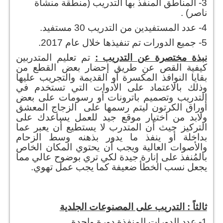
3- المناطق المنفذ بها التدريب (منطقة منشأة
ناصر) .
4- عدد المستفيدين من التدريب 30 مستفيد.
5- جميع الدورات تم تنفيذها خلال عام 2017.
نبذة مختصرة عن التدريب :
تم تعليم المتدربين
كيفية القص عن طريق إحضار بعض القطع من
بقايا النوافذ المكسرة أو القديمة والتجريب عليها
وذلك بالاعتماد على الأدوات التي تستخدم في
التدريب وتصميم باترونات أو رسومات على بعض
أوراق الكرتون ليتم رسمها على الزجاج المعشق
ولابد من اختيار موقع جيد للعمل يساعدك على
التركيز حيث أن المتدرب لا يستطيع أن يعبر عما
بداخلة أو ينفذ ما يدور بذهنه وسط الزحام
والأصوات العالية ويجب أن يحتوي المكان الخاص
بالمُنفذ على إنارة جيدة لكي تري بوضوح عالي مما
يجعل نسب الخطأ ضعيفة كما يجب عمل تهوي.
ثالثاً : التدريب على المصنوعات الجلدية
1- عدد الدورات المنفذة دورة واحدة.